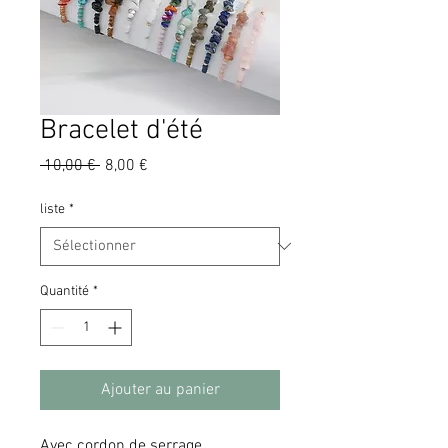
Bracelet d'été
Prix
Prix
 10,00 € 
8,00 €
original
promotionnel
liste
*
Quantité
*
Ajouter au panier
Avec cordon de serrage