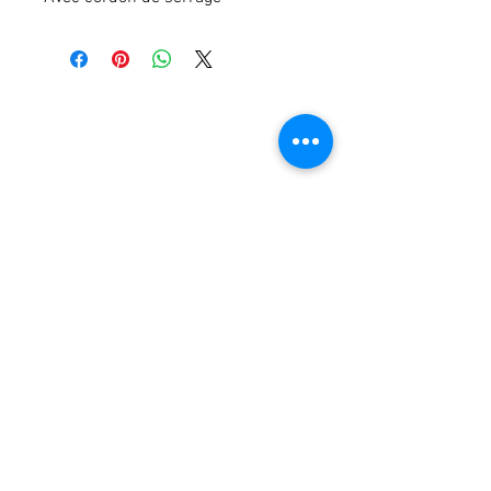
© 2023 by DR. Elise Jones Proudly
created with
Wix.com
Rejoins-moi sur mobile !
Télécharge l'app et reste toujours
informé