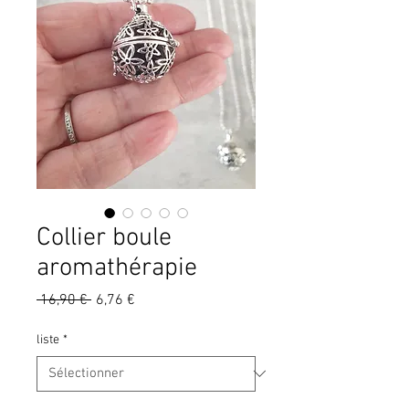
Collier boule
aromathérapie
Prix
Prix
 16,90 € 
6,76 €
original
promotionnel
liste
*