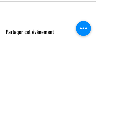
Partager cet événement
© 2023 by DR. Elise Jones Proudly
created with
Wix.com
Rejoins-moi sur mobile !
Télécharge l'app et reste toujours
informé