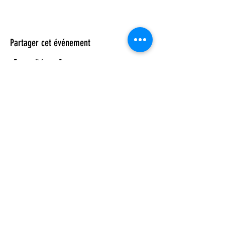
INSCRIPTION : • Agathe 06 86 17 13 12 • Julie 06
98 97 64 96
1 MESSAGE DE CONFIRMATION VOUS SERA
ENVOYÉ LA VEILLE
Partager cet événement
© 2023 by DR. Elise Jones Proudly
created with
Wix.com
Rejoins-moi sur mobile !
Télécharge l'app et reste toujours
informé