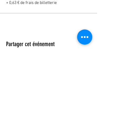
+ 0,63 € de frais de billetterie
Partager cet événement
© 2023 by DR. Elise Jones Proudly
created with
Wix.com
Rejoins-moi sur mobile !
Télécharge l'app et reste toujours
informé