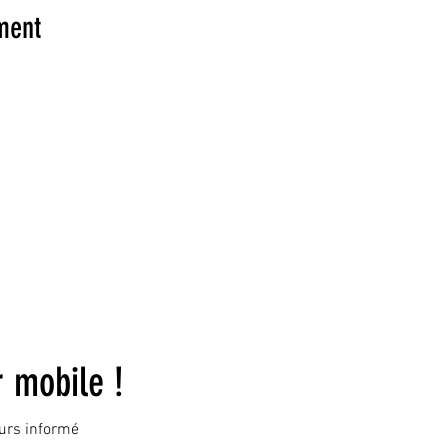
ment
© 2023 by DR. Elise Jones Proudly created with
Wix.com
r mobile !
ours informé