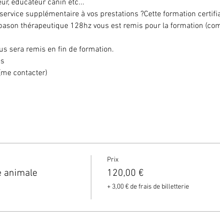
eur, éducateur canin etc...
ervice supplémentaire à vos prestations ?Cette formation certifia
pason thérapeutique 128hz vous est remis pour la formation (compr
us sera remis en fin de formation.
es
(me contacter)
Prix
e animale
120,00 €
+ 3,00 € de frais de billetterie