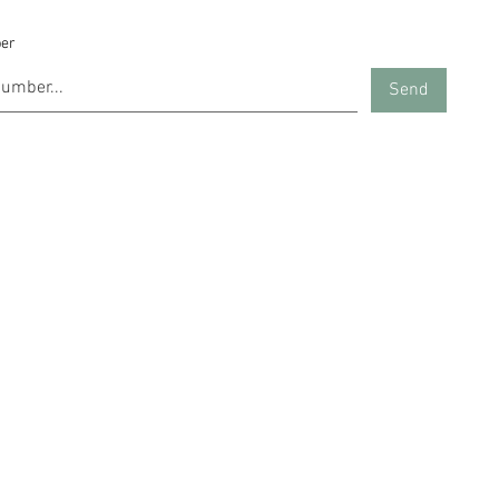
er
Send