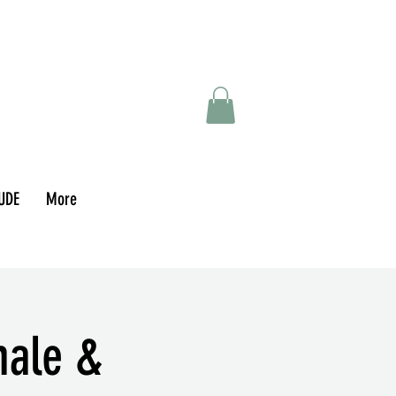
UDE
More
male &