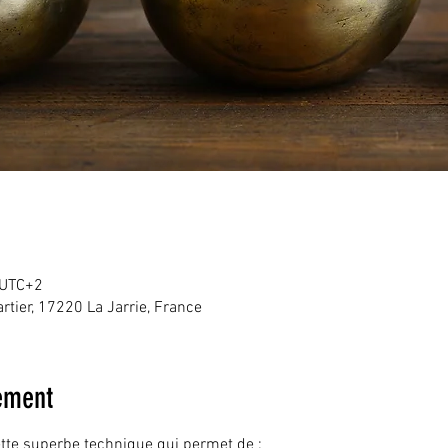
 UTC+2
artier, 17220 La Jarrie, France
ement
ette superbe technique qui permet de :
