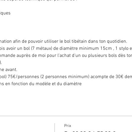
iques

ation afin de pouvoir utiliser le bol tibétain dans ton quotidien.
dois avoir un bol (7 métaux) de diamètre minimum 15cm , 1 stylo et
ommande auprès de moi pour l'achat d'un ou plusieurs bols dès t
.
 avant.

t bol) 75€/personnes (2 personnes minimum) acompte de 30€ deman
ains en fonction du modèle et du diamètre
Prix