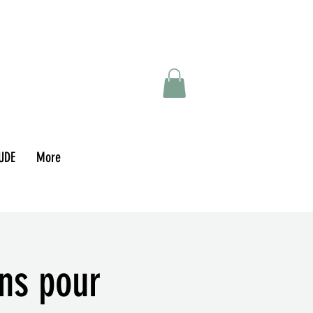
UDE
More
ins pour