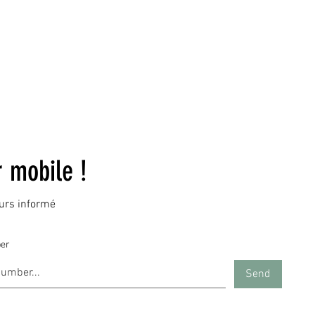
© 2023 by DR. Elise Jones Proudly created with
Wix.com
r mobile !
ours informé
er
Send