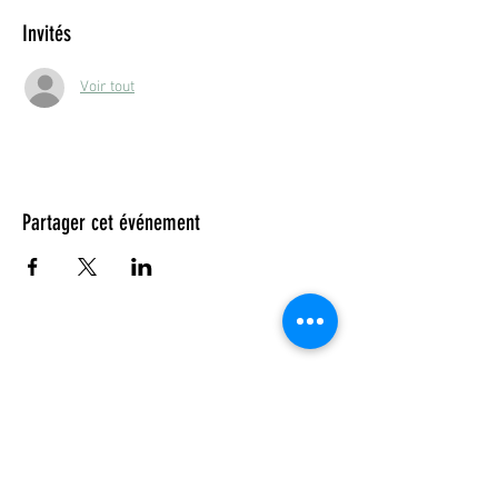
Invités
Voir tout
Partager cet événement
© 2023 by DR. Elise Jones Proudly
created with
Wix.com
Rejoins-moi sur mobile !