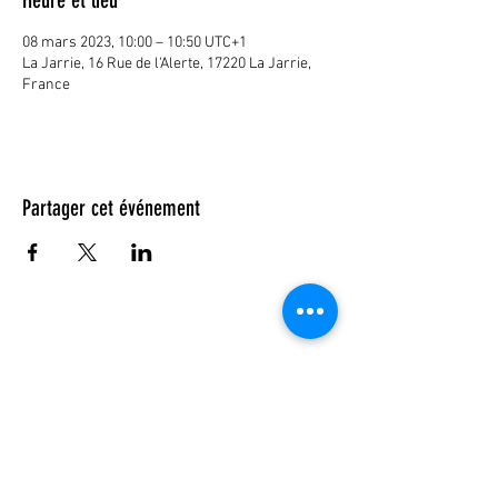
08 mars 2023, 10:00 – 10:50 UTC+1
La Jarrie, 16 Rue de l'Alerte, 17220 La Jarrie,
France
Partager cet événement
© 2023 by DR. Elise Jones Proudly
created with
Wix.com
Rejoins-moi sur mobile !
Télécharge l'app et reste toujours