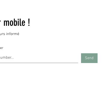
r mobile !
ours informé
er
Send