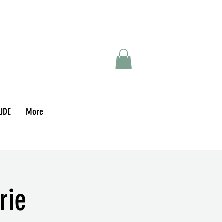
UDE
More
rie