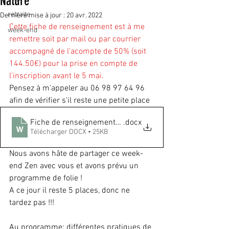
Nature
retraite
Dernière mise à jour :
20 avr. 2022
Cette fiche de renseignement est à me 
week-end
remettre soit par mail ou par courrier 
accompagné de l'acompte de 50% (soit 
144.50€) pour la prise en compte de 
l'inscription avant le 5 mai.
Pensez à m'appeler au 06 98 97 64 96 
afin de vérifier s'il reste une petite place 
Fiche de renseignements pour le weekend retraite
.docx
Télécharger DOCX • 25KB
Nous avons hâte de partager ce week-
end Zen avec vous et avons prévu un 
programme de folie !
A ce jour il reste 5 places, donc ne 
tardez pas !!!
Au programme: différentes pratiques de 