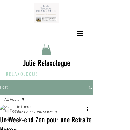
Julie Relaxologue
RELAXOLOGUE
Post
All Posts
Julie Thomas
All Posts
27 mars 2022
2 min de lecture
Un Week-end Zen pour une Retraite
relaxation
yoga