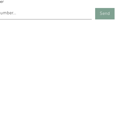
er
Send