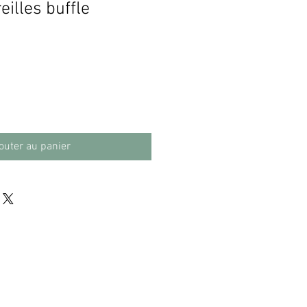
eilles buffle
motionnel
outer au panier