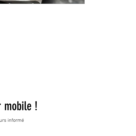
© 2023 by DR. Elise Jones Proudly created with
Wix.com
r mobile !
ours informé