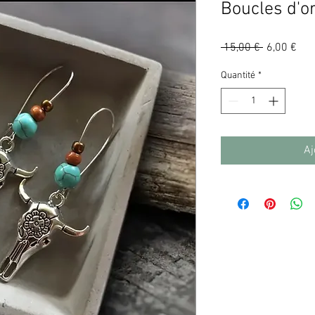
Boucles d'or
Prix
Prix
 15,00 € 
6,00 €
original
pro
Quantité
*
Aj