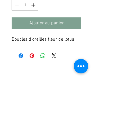
Ajouter au panier
Boucles d'oreilles fleur de lotus
© 2023 by DR. Elise Jones Proudly
created with
Wix.com
Rejoins-moi sur mobile !
Télécharge l'app et reste toujours
informé