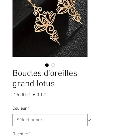
Boucles d'oreilles
grand lotus
Prix
Prix
 15,00 € 
6,00 €
original
promotionnel
Couleur
*
Quantité
*