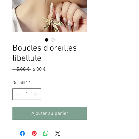
Boucles d'oreilles
libellule
Prix
Prix
 15,00 € 
6,00 €
original
promotionnel
Quantité
*
Ajouter au panier