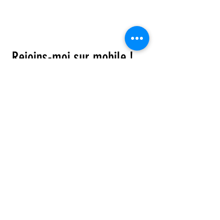
© 2023 by DR. Elise Jones Proudly
created with
Wix.com
Rejoins-moi sur mobile !
Télécharge l'app et reste toujours
informé