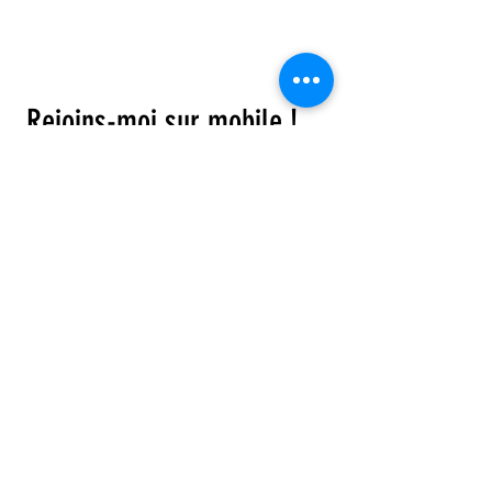
© 2023 by DR. Elise Jones Proudly
created with
Wix.com
Rejoins-moi sur mobile !
Télécharge l'app et reste toujours
informé
Bobby Fitness Studio