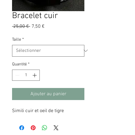
Bracelet cuir
Prix
Prix
 25,00 € 
7,50 €
original
promotionnel
Taille
*
Quantité
*
Ajouter au panier
Simili cuir et oeil de tigre