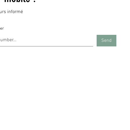
ours informé
er
Send