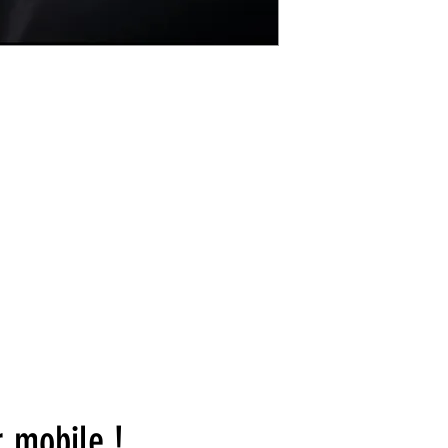
© 2023 by DR. Elise Jones Proudly created with
Wix.com
r mobile !